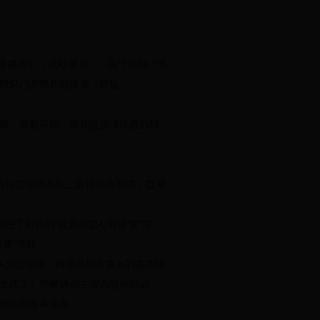
公开申请表》（式样附后），以下简称《申
政府门户网和科技局（网址：
细，若有可能，请其提供该信息的标
府信息申请系统上直接提出申请；也可
左下角注明“政府信息公开申请”字
请”字样；
头提出申请，科技局对申请人的基本情
方式等）和申请的主要内容做好记
相应的服务业务。