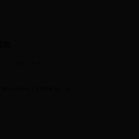
开指南
字体：[
大
中
小
]
下简称公开权利人）获取政府信息，根
。