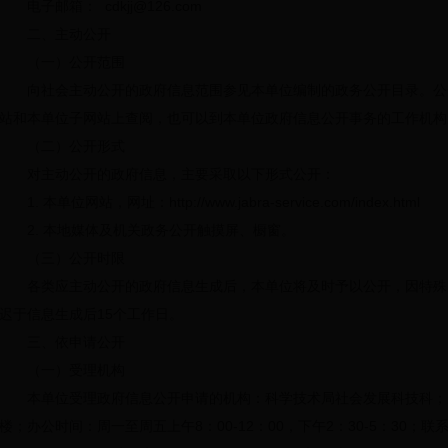
电子邮箱：
cdkjj@126.com
二、主动公开
（一）公开范围
向社会主动公开的政府信息范围参见本单位编制的政务公开目录。公
站和本单位子网站上查阅，也可以到本单位政府信息公开事务的工作机构
（二）公开形式
对主动公开的政府信息，主要采取以下形式公开：
1. 本单位网站，网址：
http://www.jabra-service.com/index.html
2. 本地媒体及机关政务公开触摸屏、橱窗。
（三）公开时限
各类应主动公开的政府信息生成后，本单位将及时予以公开，因特殊
迟于信息生成后15个工作日。
三、依申请公开
（一）受理机构
本单位受理政府信息公开申请的机构：科学技术局社会发展科技科；办
楼；办公时间：周一至周五上午8：00-12：00，下午2：30-5：30；联系