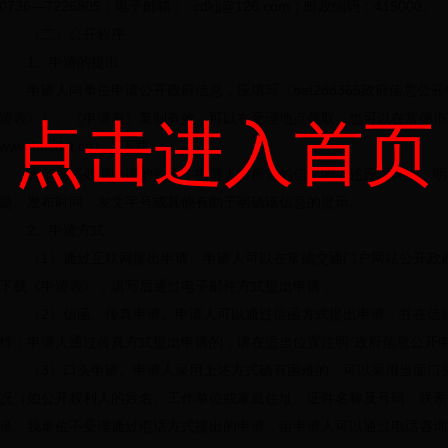
0736—7226805；电子邮箱：
cdkjj@126.com
；邮政编码：415000。
（二）公开程序
1、申请的提出
申请人向单位申请公开政府信息，应填写《bet288365政府信息
请表》）。《申请表》复制有效，可以在受理地点领取，也可以在常德市
点击进入首页
www.hncdst.cn）上下载。
为了提高处理申请的效率，申请人对所需的信息的描述应尽详细、明
题、发布时间、发文字号或其他有助于明确该信息的提示。
2、申请方式
（1）通过互联网提出申请。申请人可以在常德交通门户网站公开政
下载《申请表》，填写后通过电子邮件方式提出申请；
（2）信函、传真申请。申请人可以通过信函方式提出申请，并在信封
样；申请人通过传真方式提出申请的，请在适当位置注明“政府信息公开申
（3）口头申请。申请人采用上述方式确有困难的，可以采用当面口
况（如公开权利人的姓名、工作单位或家庭住址、证件名称及号码、联系
录。我单位不受理通过电话方式提出的申请，但申请人可以通过电话咨询