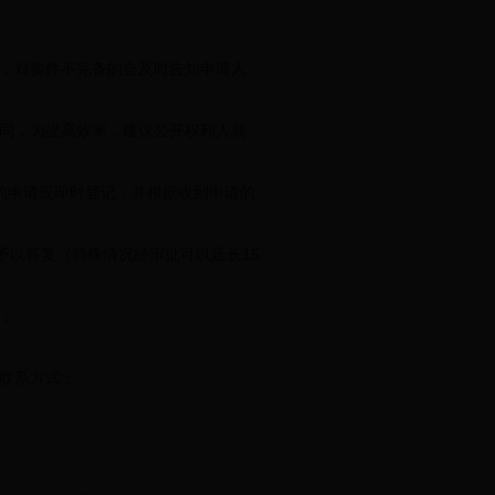
，对要件不完备的会及时告知申请人
同，为提高效率，建议公开权利人就
的申请应即时登记，并根据收到申请的
予以答复（特殊情况经审批可以延长15
；
联系方式；