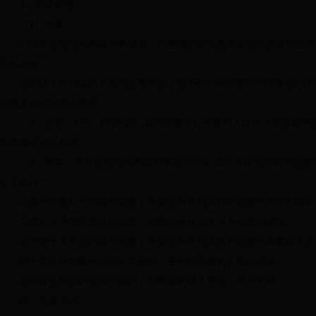
3、申请处理
（1）审查。
①我单位受理机构收到申请后，对申请的形式要件是否完备进行审查
予以补正。
②申请人同时提出几项独立要求的，鉴于针对不同要求的答复部门不
不同要求分别提出申请。
（2）登记。对于《申请表》填写完整且公开权利人提供了有效证明
先后顺序进行处理。
（3）答复。本单位受理机构收到申请之日起15个工作日内下列情形
个工作日）；
①属于可要公开的政府信息，告知公开权利人获得信息的方式和途径
②属于不予公开的政府信息，告知公开权利人不予公开的理由；
③不属于本单位的政府信息，告知公开权利人政府信息的掌握机关及
④申请公开的政府信息不存在的，告知公开权利人实际情况；
⑤申请公开的内容不明确的，应告知申请人更改、补充申请。
四、监督方式